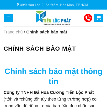
Chuyển
49/9 Hậu Lân 2, Bà Điểm, Hóc Môn, TP.HCM
đến
nội
dung
Trang chủ
/
Chính sách bảo mật
CHÍNH SÁCH BẢO MẬT
Chính sách bảo mật thông
tin
Công ty TNHH Đá Hoa Cương Tiến Lộc Phát
(“tôi” và “chúng tôi” tùy theo từng trường hợp) coi
trọng vấn đề riêng tư của bạn. Xin đọc phần sau