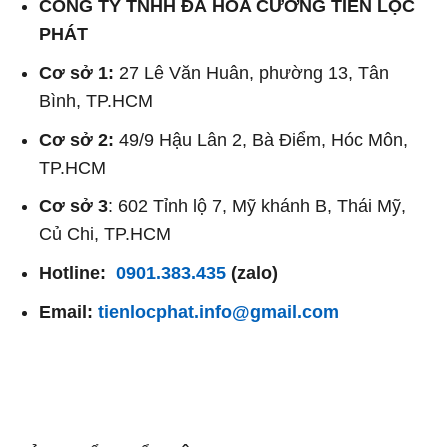
CÔNG TY TNHH ĐÁ HOA CƯƠNG TIẾN LỘC
PHÁT
Cơ sở 1:
27 Lê Văn Huân, phường 13, Tân
Bình, TP.HCM
Cơ sở 2:
49/9 Hậu Lân 2, Bà Điểm, Hóc Môn,
TP.HCM
Cơ sở 3
: 602 Tỉnh lộ 7, Mỹ khánh B, Thái Mỹ,
Củ Chi, TP.HCM
Hotline:
0901.383.435
(zalo)
Email:
tienlocphat.info@gmail.com