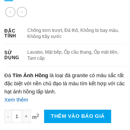
Chống trơn trượt, Đá thô, Không bị bay màu,
ĐẶC
TÍNH
Không trầy xước
Lavabo, Mặt bếp, Ốp cầu thang, Ốp mặt tiền,
SỬ
DỤNG
Tam cấp
Đá
Tím Ánh Hồng
là loại đá granite có màu sắc rất
đặc biệt với nền chủ đạo là màu tím kết hợp với các
hạt ánh hồng lấp lánh.
Xem thêm
Đá Tím Ánh Hồng số lượng
2
THÊM VÀO BÁO GIÁ
m