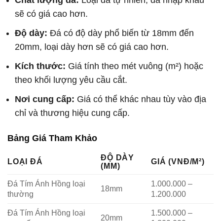
Chất lượng đá:
Loại đá tự nhiên, đá nhập khẩu
sẽ có giá cao hơn.
Độ dày:
Đá có độ dày phổ biến từ 18mm đến
20mm, loại dày hơn sẽ có giá cao hơn.
Kích thước:
Giá tính theo mét vuông (m²) hoặc
theo khối lượng yêu cầu cắt.
Nơi cung cấp:
Giá có thể khác nhau tùy vào địa
chỉ và thương hiệu cung cấp.
Bảng Giá Tham Khảo
ĐỘ DÀY
LOẠI ĐÁ
GIÁ (VNĐ/M²)
(MM)
Đá Tím Ánh Hồng loại
1.000.000 –
18mm
thường
1.200.000
Đá Tím Ánh Hồng loại
1.500.000 –
20mm