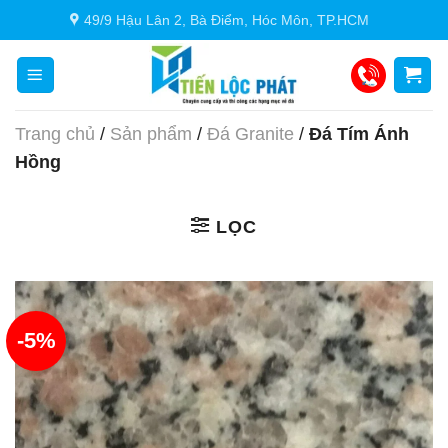
Chuyển
49/9 Hậu Lân 2, Bà Điểm, Hóc Môn, TP.HCM
đến
nội
dung
Trang chủ
/
Sản phẩm
/
Đá Granite
/
Đá Tím Ánh
Hồng
LỌC
-5%