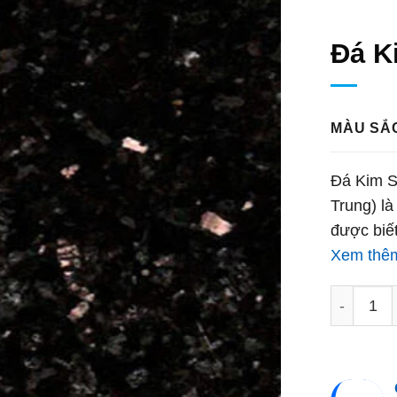
Đá K
MÀU SẮ
Đá Kim Sa
Trung) là
được biết
Xem thê
Đá Kim Sa