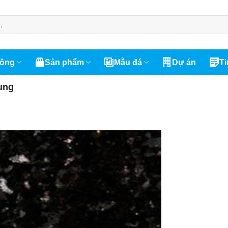
công
Sản phẩm
Mẫu đá
Dự án
Ti
ung