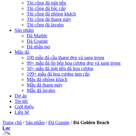
Thi công đá mặt tiền
Thi công đá bậc cấp
Thi công đá phòng khách
Thi công đá thang máy
Thi công đá lavabo
Sản phẩm
Đá Marble
Đá Granite
Đá nhân tạo
Mẫu đá
100 mẫu đá cầu thang đẹp và sang trọng
99+ mẫu đá ốp bếp hoa cương đẹp và sang trọng
50+ mẫu đá mặt tiền đá hoa cương
199+ mẫu đá hoa cương tam cấp
Mẫu đá phòng khách
Mẫu đá thang máy
Mẫu đá lavabo
Dự án
Tin tức
Giới thiệu
Liên hệ
Trang chủ
/
Sản phẩm
/
Đá Granite
/
Đá Golden Beach
Lọc
-7%