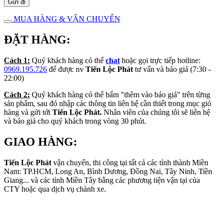
MUA HÀNG & VẬN CHUYỂN
ĐẶT HÀNG:
Cách 1:
Quý khách hàng có thể
chat
hoặc gọi trực tiếp hotline:
0969.195.726
để được nv
Tiến Lộc Phát
tư vấn và báo giá (7:30 -
22:00)
Cách 2:
Quý khách hàng có thể bấm "thêm vào báo giá" trên từng
sản phẩm, sau đó nhập các thông tin liên hệ cần thiết trong mục giỏ
hàng và gửi tới
Tiến Lộc Phát.
Nhân viên của chúng tôi sẽ liên hệ
và báo giá cho quý khách trong vòng 30 phút.
GIAO HÀNG:
Tiến Lộc Phát
vận chuyển, thi công tại tất cả các tỉnh thành Miền
Nam: TP.HCM, Long An, Bình Dương, Đồng Nai, Tây Ninh, Tiền
Giang... và các tỉnh Miền Tây bằng các phương tiện vận tại của
CTY hoặc qua dịch vụ chành xe.