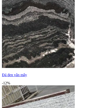
Đá đen vân mây
-12%