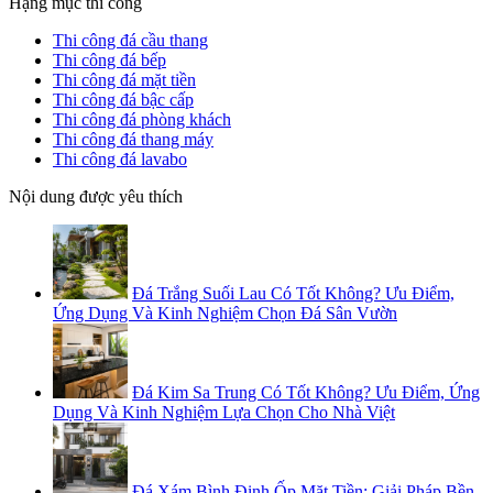
Hạng mục thi công
Thi công đá cầu thang
Thi công đá bếp
Thi công đá mặt tiền
Thi công đá bậc cấp
Thi công đá phòng khách
Thi công đá thang máy
Thi công đá lavabo
Nội dung được yêu thích
Đá Trắng Suối Lau Có Tốt Không? Ưu Điểm,
Ứng Dụng Và Kinh Nghiệm Chọn Đá Sân Vườn
Đá Kim Sa Trung Có Tốt Không? Ưu Điểm, Ứng
Dụng Và Kinh Nghiệm Lựa Chọn Cho Nhà Việt
Đá Xám Bình Định Ốp Mặt Tiền: Giải Pháp Bền