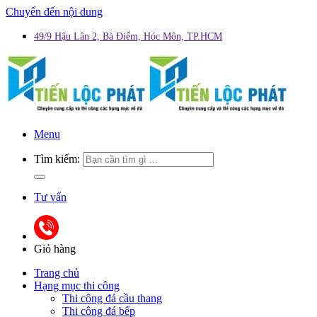
Chuyển đến nội dung
49/9 Hậu Lân 2, Bà Điểm, Hóc Môn, TP.HCM
Menu
Tìm kiếm:
Tư vấn
Giỏ hàng
Trang chủ
Hạng mục thi công
Thi công đá cầu thang
Thi công đá bếp