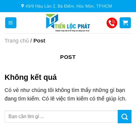
Chuyển
49/9 Hậu Lân 2, Bà Điểm, Hóc Môn, TP.HCM
đến
nội
dung
Trang chủ
/
Post
POST
Không kết quả
Có vẻ như chúng tôi không tìm thấy những gì bạn
đang tìm kiếm. Có lẽ việc tìm kiếm có thể giúp ích.