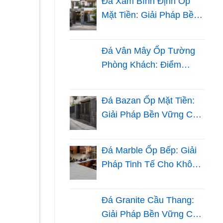
Đá Xám Bình Định Ốp
Mặt Tiền: Giải Pháp Bền
Đẹp Cho Nhà Phố Hiện
Đại
Đá Vân Mây Ốp Tường
Phòng Khách: Điểm
Nhấn Tự Nhiên Và Tinh
Tế
Đá Bazan Ốp Mặt Tiền:
Giải Pháp Bền Vững Cho
Khí Hậu Việt Nam
Đá Marble Ốp Bếp: Giải
Pháp Tinh Tế Cho Không
Gian Nấu Nướng
Đá Granite Cầu Thang:
Giải Pháp Bền Vững Cho