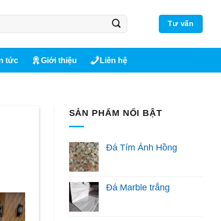
Tư vấn
n tức
Giới thiệu
Liên hệ
SẢN PHẨM NỔI BẬT
Đá Tím Ánh Hồng
Đá Marble trắng