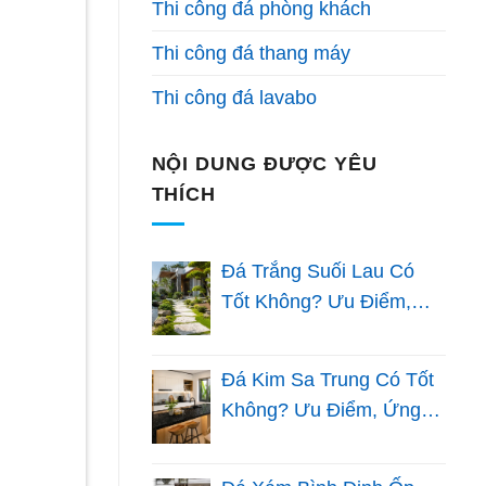
Thi công đá phòng khách
Thi công đá thang máy
Thi công đá lavabo
NỘI DUNG ĐƯỢC YÊU
THÍCH
Đá Trắng Suối Lau Có
Tốt Không? Ưu Điểm,
Ứng Dụng Và Kinh
Nghiệm Chọn Đá Sân
Đá Kim Sa Trung Có Tốt
Vườn
Không? Ưu Điểm, Ứng
Dụng Và Kinh Nghiệm
Lựa Chọn Cho Nhà Việt