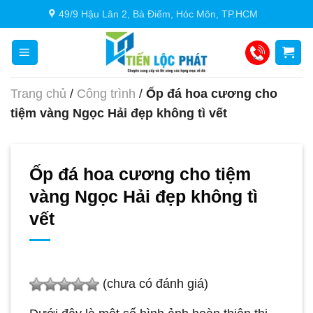
Chuyển
49/9 Hậu Lân 2, Bà Điểm, Hóc Môn, TP.HCM
đến
nội
dung
Trang chủ
/
Công trình
/
Ốp đá hoa cương cho
tiệm vàng Ngọc Hải đẹp không tì vết
Ốp đá hoa cương cho tiệm
vàng Ngọc Hải đẹp không tì
vết
(chưa có đánh giá)