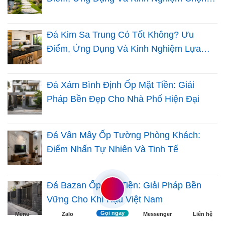
Đá Sân Vườn
Đá Kim Sa Trung Có Tốt Không? Ưu
Điểm, Ứng Dụng Và Kinh Nghiệm Lựa
Chọn Cho Nhà Việt
Đá Xám Bình Định Ốp Mặt Tiền: Giải
Pháp Bền Đẹp Cho Nhà Phố Hiện Đại
Đá Vân Mây Ốp Tường Phòng Khách:
Điểm Nhấn Tự Nhiên Và Tinh Tế
Đá Bazan Ốp Mặt Tiền: Giải Pháp Bền
Vững Cho Khí Hậu Việt Nam
Gọi ngay
Menu
Zalo
Messenger
Liên hệ