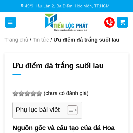
Chuyển
49/9 Hậu Lân 2, Bà Điểm, Hóc Môn, TP.HCM
đến
nội
dung
Trang chủ
/
Tin tức
/
Ưu đIểm đá trắng suốI lau
Ưu đIểm đá trắng suốI lau
(chưa có đánh giá)
Phụ lục bài viết
Nguồn gốc và cấu tạo của đá Hoa