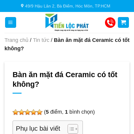
Chuyển
49/9 Hậu Lân 2, Bà Điểm, Hóc Môn, TP.HCM
đến
nội
dung
Trang chủ
/
Tin tức
/
Bàn ăn mặt đá Ceramic có tốt
không?
Bàn ăn mặt đá Ceramic có tốt
không?
(
5
điểm,
1
bình chọn)
Phụ lục bài viết