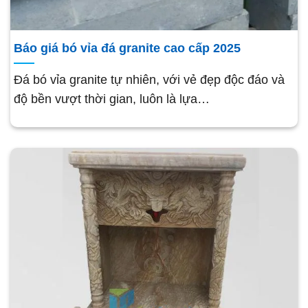
Báo giá bó vỉa đá granite cao cấp 2025
Đá bó vỉa granite tự nhiên, với vẻ đẹp độc đáo và
độ bền vượt thời gian, luôn là lựa…