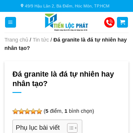
Chuyển
49/9 Hậu Lân 2, Bà Điểm, Hóc Môn, TP.HCM
đến
nội
dung
Trang chủ
/
Tin tức
/
Đá granite là đá tự nhiên hay
nhân tạo?
Đá granite là đá tự nhiên hay
nhân tạo?
(
5
điểm,
1
bình chọn)
Phụ lục bài viết