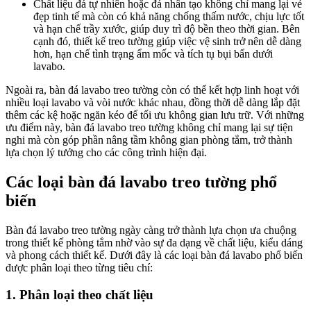
Chất liệu đá tự nhiên hoặc đá nhân tạo không chỉ mang lại vẻ
đẹp tinh tế mà còn có khả năng chống thấm nước, chịu lực tốt
và hạn chế trầy xước, giúp duy trì độ bền theo thời gian. Bên
cạnh đó, thiết kế treo tường giúp việc vệ sinh trở nên dễ dàng
hơn, hạn chế tình trạng ẩm mốc và tích tụ bụi bẩn dưới
lavabo.
Ngoài ra, bàn đá lavabo treo tường còn có thể kết hợp linh hoạt với
nhiều loại lavabo và vòi nước khác nhau, đồng thời dễ dàng lắp đặt
thêm các kệ hoặc ngăn kéo để tối ưu không gian lưu trữ. Với những
ưu điểm này, bàn đá lavabo treo tường không chỉ mang lại sự tiện
nghi mà còn góp phần nâng tầm không gian phòng tắm, trở thành
lựa chọn lý tưởng cho các công trình hiện đại.
Các loại bàn đá lavabo treo tường phổ
biến
Bàn đá lavabo treo tường ngày càng trở thành lựa chọn ưa chuộng
trong thiết kế phòng tắm nhờ vào sự đa dạng về chất liệu, kiểu dáng
và phong cách thiết kế. Dưới đây là các loại bàn đá lavabo phổ biến
được phân loại theo từng tiêu chí:
1. Phân loại theo chất liệu