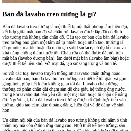
Bàn đá lavabo treo tường là gì?
Bàn đá lavabo treo tường là một thiết bị nội thất phòng tắm hiện đại,
kết hợp giữa mặt bàn đá và chậu rửa lavabo được lắp đặt cố định
vào tường mà không cần chân đỡ. Cấu tạo cơ bản của bàn đá lavabo
treo tường bao gồm một tấm đá tự nhiên hoặc nhân tạo, thường là
đá granite, marble hoặc đá nhân tạo solid surface, có độ bền cao và
khả năng chống thấm nước tốt. Chậu rửa có thể được đặt nổi trên
mặt bàn (lavabo dương bàn), âm dưới mặt bàn (lavabo âm bàn) hoặc
được thiết kế liền khối với mặt đá, tạo sự sang trọng và tinh tế.
So với các loại lavabo truyền thống như lavabo chân đứng hoặc
lavabo đặt bàn, bàn đá lavabo treo tường có thiết kế tối giản và gọn
gàng hơn, giúp tiết kiệm không gian tối đa. Lavabo chân đứng
thường có phần chân dài chạm sàn để che giấu hệ thống ống nước,
trong khi lavabo đặt bàn yêu cầu một mặt bàn hoặc tủ chậu để nâng
đỡ. Ngược lại, bàn đá lavabo treo tường được cố định trực tiếp vào
tường, giúp tạo cảm giác thoáng đãng, hiện đại và dễ dàng vệ sinh
hơn.
Ưu điểm nổi bật của bàn đá lavabo treo tường không chỉ nằm ở tính
thẩm mỹ mà còn ở tính ứng dụng cao. Nhờ thiết kế treo tường, sản
phẩm này giúp tối ưu diện tích sử dụng, đặc biệt phù hợp với những