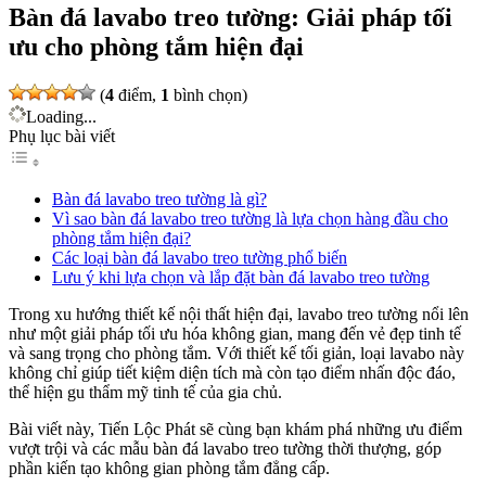
Bàn đá lavabo treo tường: Giải pháp tối
ưu cho phòng tắm hiện đại
(
4
điểm,
1
bình chọn)
Loading...
Phụ lục bài viết
Bàn đá lavabo treo tường là gì?
Vì sao bàn đá lavabo treo tường là lựa chọn hàng đầu cho
phòng tắm hiện đại?
Các loại bàn đá lavabo treo tường phổ biến
Lưu ý khi lựa chọn và lắp đặt bàn đá lavabo treo tường
Trong xu hướng thiết kế nội thất hiện đại, lavabo treo tường nổi lên
như một giải pháp tối ưu hóa không gian, mang đến vẻ đẹp tinh tế
và sang trọng cho phòng tắm. Với thiết kế tối giản, loại lavabo này
không chỉ giúp tiết kiệm diện tích mà còn tạo điểm nhấn độc đáo,
thể hiện gu thẩm mỹ tinh tế của gia chủ.
Bài viết này, Tiến Lộc Phát sẽ cùng bạn khám phá những ưu điểm
vượt trội và các mẫu bàn đá lavabo treo tường thời thượng, góp
phần kiến tạo không gian phòng tắm đẳng cấp.