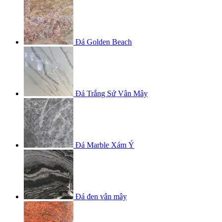
Đá Golden Beach
Đá Trắng Sứ Vân Mây
Đá Marble Xám Ý
Đá đen vân mây