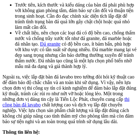
Trước tiên, kích thước và kiểu dáng của bàn đá phải phù hợp
với không gian phòng tắm, đảm bảo sự cân đối và thuận tiện
trong sinh hoạt. Cần đo đạc chính xác diện tích lắp đặt để
tránh tình trạng bàn đá quá lớn gây chật chội hoặc quá nhỏ
làm mất cân đối.
Về chất liệu, nên chọn các loại đá có độ bền cao, chống thấm
nước và chống trầy xước tốt như đá granite, đá marble hoặc
đá nhân tạo.
Đá granite
có độ bền cao, ít bám bẩn, phù hợp
với khu vực có tần suất sử dụng nhiều. Đá marble mang lại vẻ
đẹp sang trọng nhưng cần bảo dưỡng thường xuyên để tránh
thấm nước. Đá nhân tạo cũng là một lựa chọn phổ biến nhờ
mẫu mã đa dạng và giá thành hợp lý.
Ngoài ra, việc lắp đặt bàn đá lavabo treo tường đòi hỏi kỹ thuật cao
để đảm bảo độ chắc chắn và an toàn khi sử dụng. Vì vậy, nên lựa
chọn đơn vị thi công uy tín có kinh nghiệm để đảm bảo lắp đặt đúng
kỹ thuật, tránh các rủi ro như nứt vỡ hoặc lỏng lẻo. Một trong
những đơn vị đáng tin cậy là Tiến Lộc Phát, chuyên cung cấp
thi
công bàn đá lavabo
chất lượng cao và dịch vụ lắp đặt chuyên
nghiệp. Việc lựa chọn sản phẩm chất lượng và lắp đặt đúng cách
không chỉ giúp nâng cao tính thẩm mỹ cho phòng tắm mà còn đảm
bảo sự tiện nghi và an toàn trong quá trình sử dụng lâu dài.
Thông tin liên hệ: