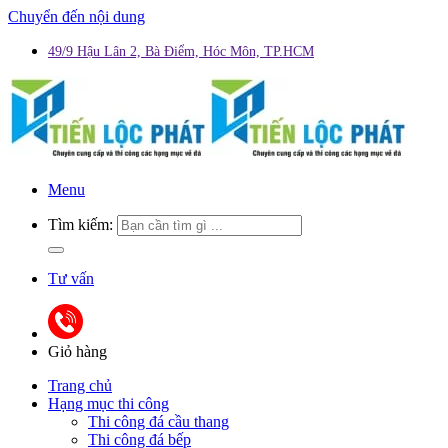
Chuyển đến nội dung
49/9 Hậu Lân 2, Bà Điểm, Hóc Môn, TP.HCM
Menu
Tìm kiếm:
Tư vấn
Giỏ hàng
Trang chủ
Hạng mục thi công
Thi công đá cầu thang
Thi công đá bếp