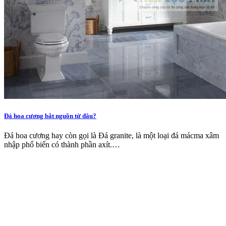
Đá hoa cương bắt nguồn từ đâu?
Đá hoa cương hay còn gọi là Đá granite, là một loại đá mácma xâm
nhập phổ biến có thành phần axít.…