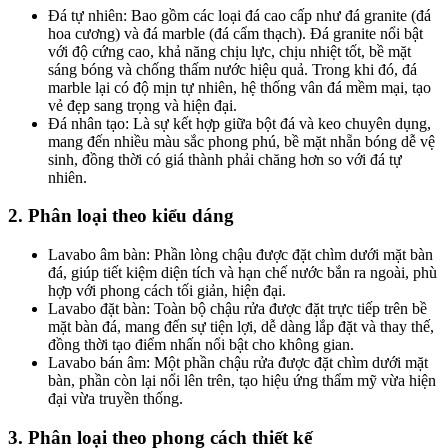
Đá tự nhiên: Bao gồm các loại đá cao cấp như đá granite (đá
hoa cương) và đá marble (đá cẩm thạch). Đá granite nổi bật
với độ cứng cao, khả năng chịu lực, chịu nhiệt tốt, bề mặt
sáng bóng và chống thấm nước hiệu quả. Trong khi đó, đá
marble lại có độ mịn tự nhiên, hệ thống vân đá mềm mại, tạo
vẻ đẹp sang trọng và hiện đại.
Đá nhân tạo: Là sự kết hợp giữa bột đá và keo chuyên dụng,
mang đến nhiều màu sắc phong phú, bề mặt nhẵn bóng dễ vệ
sinh, đồng thời có giá thành phải chăng hơn so với đá tự
nhiên.
2. Phân loại theo kiểu dáng
Lavabo âm bàn: Phần lòng chậu được đặt chìm dưới mặt bàn
đá, giúp tiết kiệm diện tích và hạn chế nước bắn ra ngoài, phù
hợp với phong cách tối giản, hiện đại.
Lavabo đặt bàn: Toàn bộ chậu rửa được đặt trực tiếp trên bề
mặt bàn đá, mang đến sự tiện lợi, dễ dàng lắp đặt và thay thế,
đồng thời tạo điểm nhấn nổi bật cho không gian.
Lavabo bán âm: Một phần chậu rửa được đặt chìm dưới mặt
bàn, phần còn lại nổi lên trên, tạo hiệu ứng thẩm mỹ vừa hiện
đại vừa truyền thống.
3. Phân loại theo phong cách thiết kế