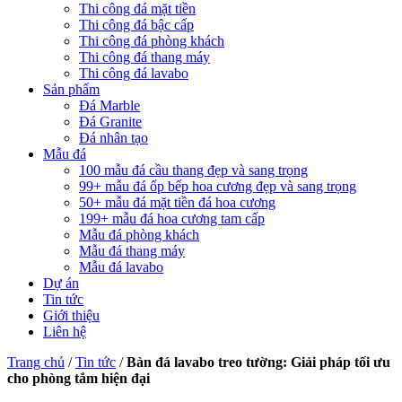
Thi công đá mặt tiền
Thi công đá bậc cấp
Thi công đá phòng khách
Thi công đá thang máy
Thi công đá lavabo
Sản phẩm
Đá Marble
Đá Granite
Đá nhân tạo
Mẫu đá
100 mẫu đá cầu thang đẹp và sang trọng
99+ mẫu đá ốp bếp hoa cương đẹp và sang trọng
50+ mẫu đá mặt tiền đá hoa cương
199+ mẫu đá hoa cương tam cấp
Mẫu đá phòng khách
Mẫu đá thang máy
Mẫu đá lavabo
Dự án
Tin tức
Giới thiệu
Liên hệ
Trang chủ
/
Tin tức
/
Bàn đá lavabo treo tường: Giải pháp tối ưu
cho phòng tắm hiện đại