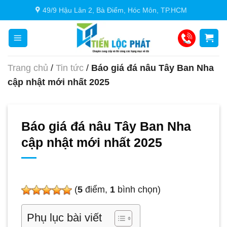
Chuyển
49/9 Hậu Lân 2, Bà Điểm, Hóc Môn, TP.HCM
đến
nội
dung
Trang chủ
/
Tin tức
/
Báo giá đá nâu Tây Ban Nha
cập nhật mới nhất 2025
Báo giá đá nâu Tây Ban Nha
cập nhật mới nhất 2025
(
5
điểm,
1
bình chọn)
Phụ lục bài viết