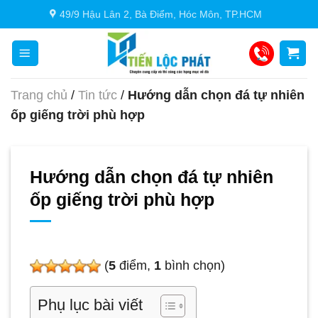
Chuyển
49/9 Hậu Lân 2, Bà Điểm, Hóc Môn, TP.HCM
đến
nội
dung
Trang chủ
/
Tin tức
/
Hướng dẫn chọn đá tự nhiên
ốp giếng trời phù hợp
Hướng dẫn chọn đá tự nhiên
ốp giếng trời phù hợp
(
5
điểm,
1
bình chọn)
Phụ lục bài viết