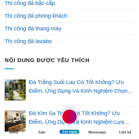
Thi công đá bậc cấp
Thi công đá phòng khách
Thi công đá thang máy
Thi công đá lavabo
NỘI DUNG ĐƯỢC YÊU THÍCH
Đá Trắng Suối Lau Có Tốt Không? Ưu
Điểm, Ứng Dụng Và Kinh Nghiệm Chọn
Đá Sân Vườn
Đá Kim Sa Trung Có Tốt Không? Ưu
Điểm, Ứng Dụng Và Kinh Nghiệm Lựa
Chọn Cho Nhà Việt
Gọi ngay
Menu
Zalo
Messenger
Liên hệ