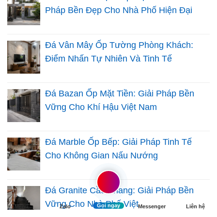
Pháp Bền Đẹp Cho Nhà Phố Hiện Đại
Đá Vân Mây Ốp Tường Phòng Khách:
Điểm Nhấn Tự Nhiên Và Tinh Tế
Đá Bazan Ốp Mặt Tiền: Giải Pháp Bền
Vững Cho Khí Hậu Việt Nam
Đá Marble Ốp Bếp: Giải Pháp Tinh Tế
Cho Không Gian Nấu Nướng
Đá Granite Cầu Thang: Giải Pháp Bền
Vững Cho Nhà Phố Việt
Gọi ngay
Menu
Zalo
Messenger
Liên hệ