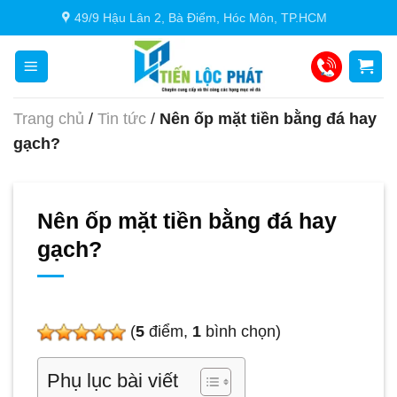
Chuyển
49/9 Hậu Lân 2, Bà Điểm, Hóc Môn, TP.HCM
đến
nội
dung
Trang chủ
/
Tin tức
/
Nên ốp mặt tiền bằng đá hay
gạch?
Nên ốp mặt tiền bằng đá hay
gạch?
(
5
điểm,
1
bình chọn)
Phụ lục bài viết