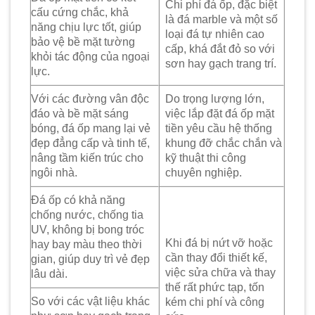
Chi phí đá ốp, đặc biệt
cấu cứng chắc, khả
là đá marble và một số
năng chịu lực tốt, giúp
loại đá tự nhiên cao
bảo vệ bề mặt tường
cấp, khá đắt đỏ so với
khỏi tác động của ngoại
sơn hay gạch trang trí.
lực.
Với các đường vân độc
Do trọng lượng lớn,
đáo và bề mặt sáng
việc lắp đặt đá ốp mặt
bóng, đá ốp mang lại vẻ
tiền yêu cầu hệ thống
đẹp đẳng cấp và tinh tế,
khung đỡ chắc chắn và
nâng tầm kiến trúc cho
kỹ thuật thi công
ngôi nhà.
chuyên nghiệp.
Đá ốp có khả năng
chống nước, chống tia
UV, không bị bong tróc
Khi đá bị nứt vỡ hoặc
hay bay màu theo thời
cần thay đổi thiết kế,
gian, giúp duy trì vẻ đẹp
việc sửa chữa và thay
lâu dài.
thế rất phức tạp, tốn
So với các vật liệu khác
kém chi phí và công