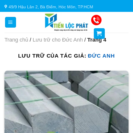
Chuyển
49/9 Hậu Lân 2, Bà Điểm, Hóc Môn, TP.HCM
đến
nội
dung
Trang chủ
/
Lưu trữ cho Đức Anh
/
Trang 4
LƯU TRỮ CỦA TÁC GIẢ:
ĐỨC ANH