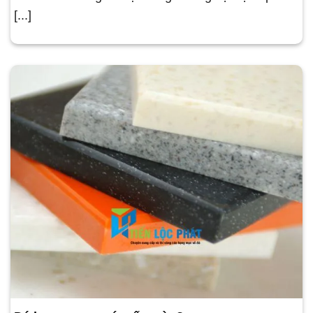
[...]