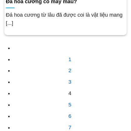
Đá hoa cương có mấy màu?
Đá hoa cương từ lâu đã được coi là vật liệu mang
[...]
1
2
3
4
5
6
7