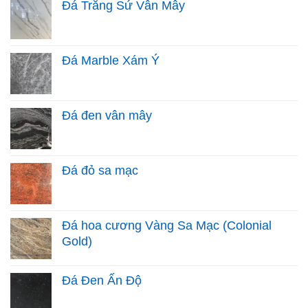
Đá Trắng Sứ Vân Mây
Đá Marble Xám Ý
Đá đen vân mây
Đá đỏ sa mạc
Đá hoa cương Vàng Sa Mạc (Colonial
Gold)
Đá Đen Ấn Độ