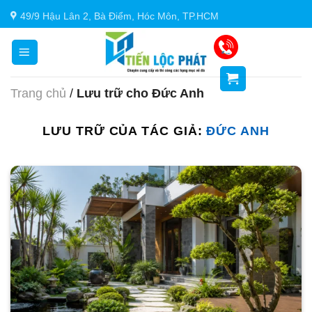
Chuyển
49/9 Hậu Lân 2, Bà Điểm, Hóc Môn, TP.HCM
đến
nội
dung
Trang chủ
/
Lưu trữ cho Đức Anh
LƯU TRỮ CỦA TÁC GIẢ:
ĐỨC ANH