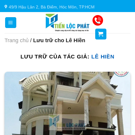
Chuyển
49/9 Hậu Lân 2, Bà Điểm, Hóc Môn, TP.HCM
đến
nội
dung
Trang chủ
/
Lưu trữ cho Lê Hiền
LƯU TRỮ CỦA TÁC GIẢ:
LÊ HIỀN