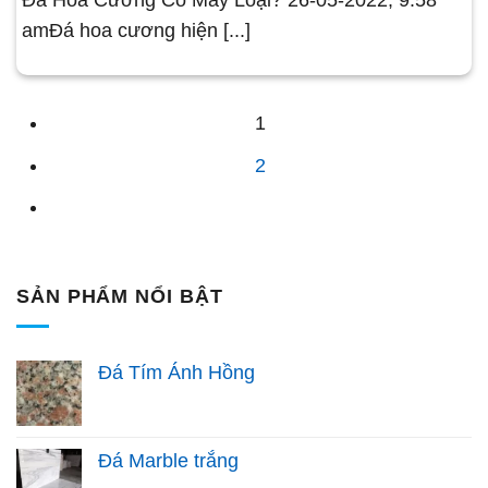
amĐá hoa cương hiện [...]
1
2
SẢN PHẨM NỔI BẬT
Đá Tím Ánh Hồng
Đá Marble trắng